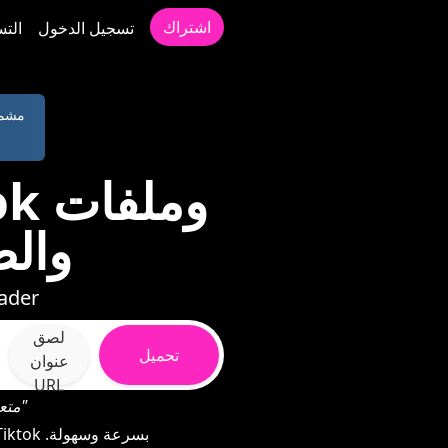
اشتراك
تسجيل الدخول
التس
- الخصوصية ا
MP3 و
دليل خطوة بخطوة لح
لصق
تحميل
عنوان
URL
"تنزيل المحتوى من عناوين URL متعددة مرة واحدة عن طريق فصلها بفاصلات"