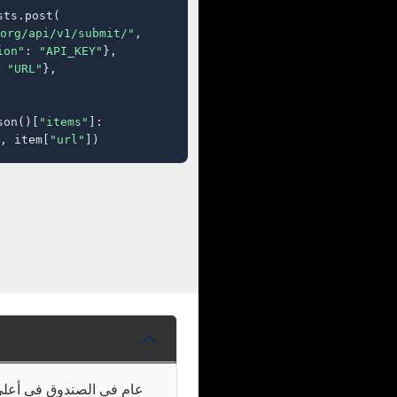
ts.post(

org/api/v1/submit/"
,

ion"
: 
"API_KEY"
},

 
"URL"
},

son()[
"items"
]:

, item[
"url"
])