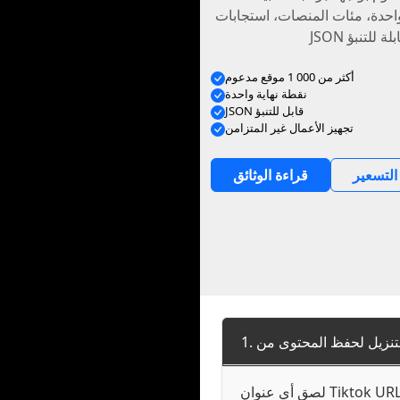
واحدة، مئات المنصات، استجابات
أكثر من 000 1 موقع مدعوم
نقطة نهاية واحدة
JSON قابل للتنبؤ
تجهيز الأعمال غير المتزامن
التسعير
قراءة الوثائق
لصق أي عنوان Tiktok URL عام في الصندوق في أعلى هذه الصفحة وانقر على تنزيل. ملفك سيكون جاهزا في بضع ثوان - لا