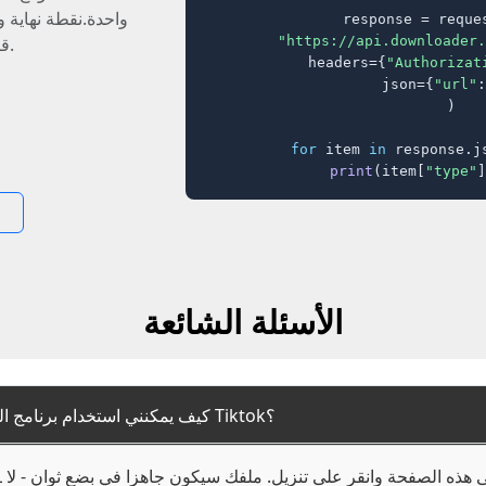
واحدة.نقطة نهاية 
response = reques
"https://api.downloader.
JSON قابلة للتنبؤ.
    headers={
"Authorizat
    json={
"url"
:
)

for
 item 
in
 response.j
print
(item[
"type"
]
الأسئلة الشائعة
1. كيف يمكنني استخدام برنامج التنزيل لحفظ المحتوى من Tiktok؟