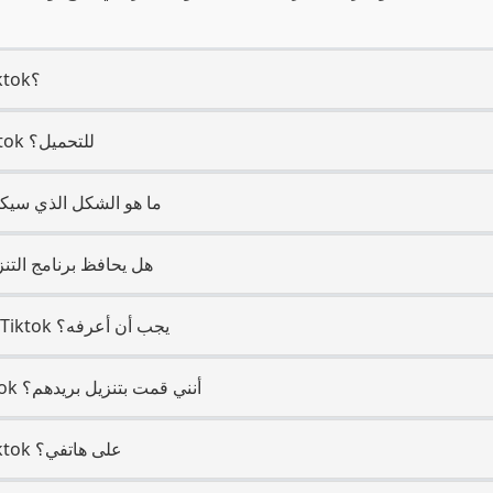
2. أي نوع من المنصة هو Tiktok؟
3. هل أحتاج إلى حساب Tiktok للتحميل؟
4. ما هو الشكل الذي سي
5. هل يحافظ برنامج الت
6. هل هناك شيء محدد عن Tiktok يجب أن أعرفه؟
7. هل سيعلم مستخدم Tiktok أنني قمت بتنزيل بريدهم؟
8. هل يمكنني تحميل من Tiktok على هاتفي؟