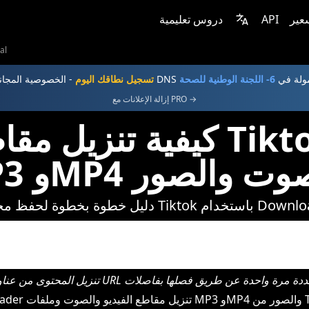
عير
API
دروس تعليمية
al
لمجانية و DNS مشمولة في
6- اللجنة الوطنية للصحة
تسجيل نطاقك اليوم
إزالة الإعلانات مع PRO →
كيفية تنزيل مقاطع الفيدي
MP4 والصوت والصور
فظ محتوى Tiktok باستخدام Downloader