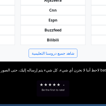
Aljazeera
Cnn
Espn
Buzzfeed
Bilibili
شاهد جميع دروسنا التعليمية
★
★
★
★
★
-
Be the first to rate!