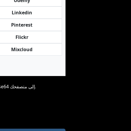
Udemy
Linkedin
Pinterest
Flickr
Mixcloud
لاحظ أننا لا نخزن أي شيء، كل شيء يتم إرساله إليك، حتى الصور يتم إرسالها بتنسيق base64 إلى متصفحك.