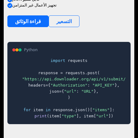
تجهيز الأعمال غير المتزامن
التسعير
قراءة الوثائق
Python
import
 requests

response = requests.post(

"https://api.downloader.org/api/v1/submit/"
,

    headers={
"Authorization"
: 
"API_KEY"
},

    json={
"url"
: 
"URL"
},

)

for
 item 
in
 response.json()[
"items"
]:

print
(item[
"type"
], item[
"url"
])