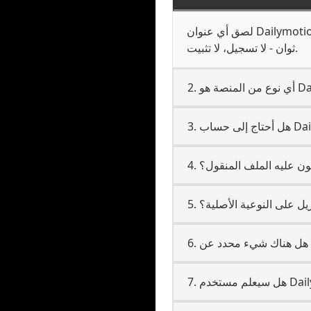
لصق أي عنوان Dailymotion URL عام في الصندوق في أعلى هذه الصفحة وانقر على تنزيل. ملفك سيكون جاهزا في بضع
ثوان - لا تسجيل، لا تثبيت.
كون عليه الملف المنقول؟
نزيل على النوعية الأصلية؟