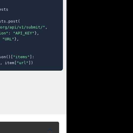
sts

ts.post(

org/api/v1/submit/"
,

ion"
: 
"API_KEY"
},

 
"URL"
},

son()[
"items"
]:

, item[
"url"
])