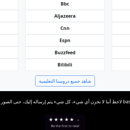
Bbc
Aljazeera
Cnn
Espn
Buzzfeed
Bilibili
شاهد جميع دروسنا التعليمية
★
★
★
★
★
-
Be the first to rate!