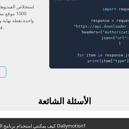
استخلاص الفيديوه
import
 reque
1000 موقع
واحدة.نقطة نهاية 
response = reques
"https://api.downloader.
JSON قابلة للتنبؤ.
    headers={
"Authorizat
    json={
"url"
:
)

for
 item 
in
 response.j
print
(item[
"type"
]
الأسئلة الشائعة
1. كيف يمكنني استخدام برنامج التنزيل لحفظ المحتوى من Dailymotion؟