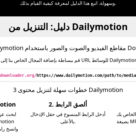
وسهولة. اتبع هذا الدليل لمعرفة كيفية القيام بذلك.
دليل: التنزيل من Dailymotion
استخدام Downloader
downloader.org/
https://www.dailymotion.com/path/to/media
3 خطوات سهلة لتنزيل محتوى Dailymotion
2. ألصق الرابط
1. انسخ را
الخاص بك
أدخل الرابط المنسوخ في حقل الإدخال
ابحث عن 
بالأعلى.
وانسخ راب