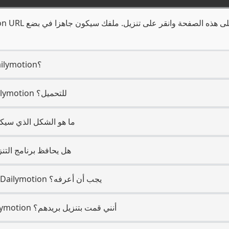
2. أي نوع من المنصة هو Dailymotion؟
3. هل أحتاج إلى حساب Dailymotion للتحميل؟
4. ما هو الشكل الذي سي
5. هل يحافظ برنامج الت
6. هل هناك شيء محدد عن Dailymotion يجب أن أعرفه؟
7. هل سيعلم مستخدم Dailymotion أنني قمت بتنزيل بريدهم؟