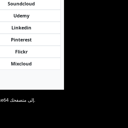
Soundcloud
Udemy
Linkedin
Pinterest
Flickr
Mixcloud
لاحظ أننا لا نخزن أي شيء، كل شيء يتم إرساله إليك، حتى الصور يتم إرسالها بتنسيق base64 إلى متصفحك.