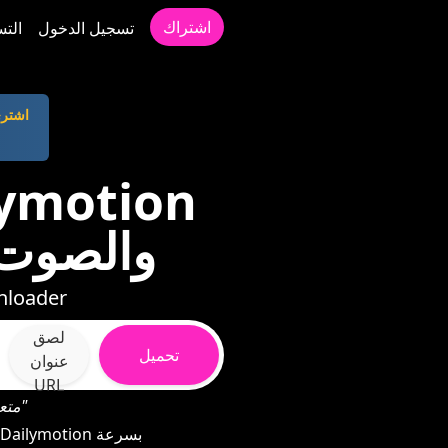
اشتراك
تسجيل الدخول
التس
اشتر
وملفات MP3 وP4
دليل خطوة بخطوة لحفظ محتوى motion
لصق
تحميل
عنوان
URL
"تنزيل المحتوى من عناوين URL متعددة مرة واحدة عن طريق فصلها بفاصلات"