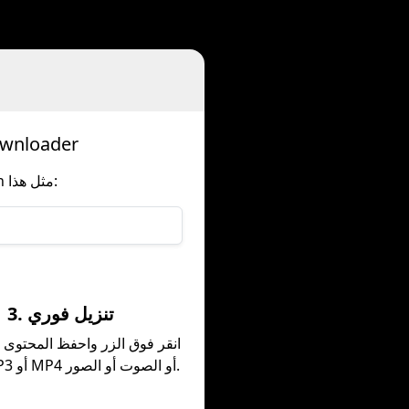
تنزيل Dailymotion مقاطع الفيديو والصوت والصور ب
قم ببساطة بإضافة المجال الخاص بنا إلى أي عنوان URL للوسائط Dailymotion مثل هذا:
3. تنزيل فوري
انقر فوق الزر واحفظ المحتوى 
بصيغة MP3 أو MP4 أو الصوت أو الصور.