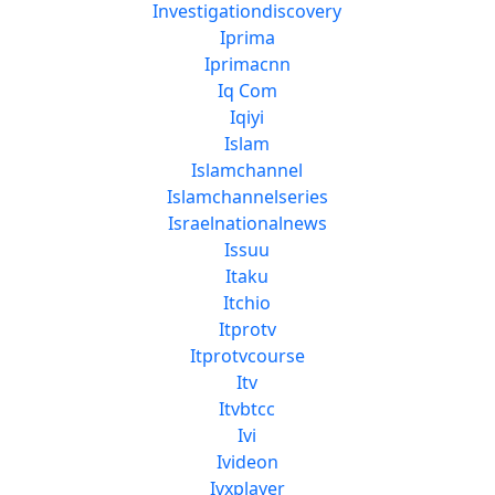
Investigationdiscovery
Iprima
Iprimacnn
Iq Com
Iqiyi
Islam
Islamchannel
Islamchannelseries
Israelnationalnews
Issuu
Itaku
Itchio
Itprotv
Itprotvcourse
Itv
Itvbtcc
Ivi
Ivideon
Ivxplayer