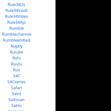
Rule34Us
Rule34Vault
Rule34Video
Rule34Xyz
Rumble
Rumblechannel
Rumbleembed
Ruptly
Rutube
Rutv
Ruutu
Ruv
S4C
S4Cseries
Safari
Saint
Saitosan
Saktv