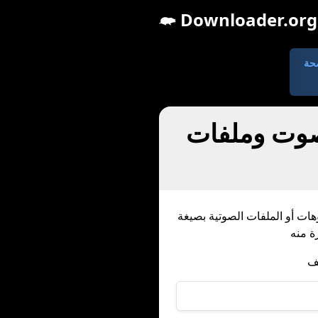
Downloader.org
 MP4 وMP3 أو الصور
بصيغة MP3 أو MP4 أو الصور باستخدام موقع Downloader، وهو سهل للغاية. سنشرح لك