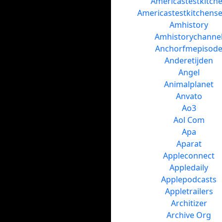
Americastestkitch
Americastestkitchens
Amhistory
Amhistorychanne
Anchorfmepisod
Anderetijden
Angel
Animalplanet
Anvato
Ao3
Aol Com
Apa
Aparat
Appleconnect
Appledaily
Applepodcasts
Appletrailers
Architizer
Archive Org