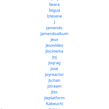
Iwara
Ixigua
Izlesene
J
Jamendo
Jamendoalbum
Jeux
Jeuxvideo
d
Jiocinema
Joj
Joqrag
Jove
Joyreactor
Jschan
Jstream
Jtbc
Jwplatform
Kabeuchi