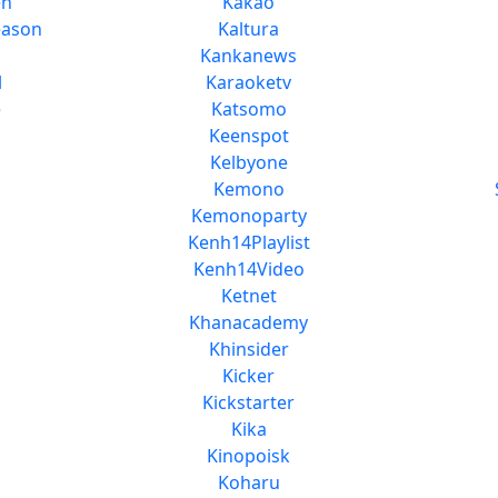
en
Kakao
eason
Kaltura
Kankanews
l
Karaoketv
e
Katsomo
Keenspot
Kelbyone
Kemono
Kemonoparty
Kenh14Playlist
Kenh14Video
Ketnet
Khanacademy
Khinsider
Kicker
Kickstarter
Kika
Kinopoisk
Koharu