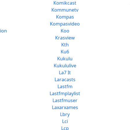
Komikcast
Kommunetv
Kompas
Kompasvideo
ion
Koo
Krasview
Kth
Ku6
Kukulu
Kukululive
La7 It
Laracasts
Lastfm
Lastfmplaylist
Lastfmuser
Laxarxames
Lbry
Lci
Lcp