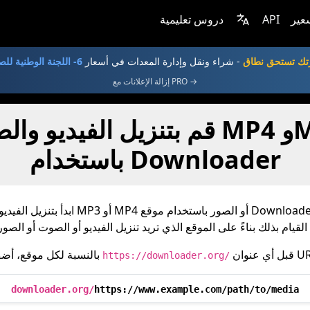
عير
API
دروس تعليمية
تك تستحق نطاق
- شراء ونقل وإدارة المعدات في أسعار
6- اللجنة الوطنية للصحة
إزالة الإعلانات مع PRO →
قم بتنزيل الفيديو والصوت وملفات
باستخدام Downloader
ابدأ بتنزيل الفيديوهات أو الملفات الصوتية 
عنوان URL:
بالنسبة لكل موقع، أضف
https://downloader.org/
downloader.org/
https://www.example.com/path/to/media