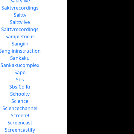
Saktvlive
Saktvrecordings
Salttv
Salttvlive
Salttvrecordings
Samplefocus
Sangiin
Sangiininstruction
Sankaku
Sankakucomplex
Sapo
Sbs
Sbs Co Kr
Schooltv
Science
Sciencechannel
Screen9
Screencast
Screencastify