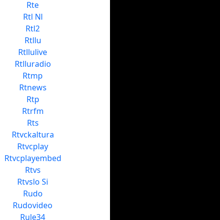
Rte
Rtl Nl
Rtl2
Rtllu
Rtllulive
Rtlluradio
Rtmp
Rtnews
Rtp
Rtrfm
Rts
Rtvckaltura
Rtvcplay
Rtvcplayembed
Rtvs
Rtvslo Si
Rudo
Rudovideo
Rule34