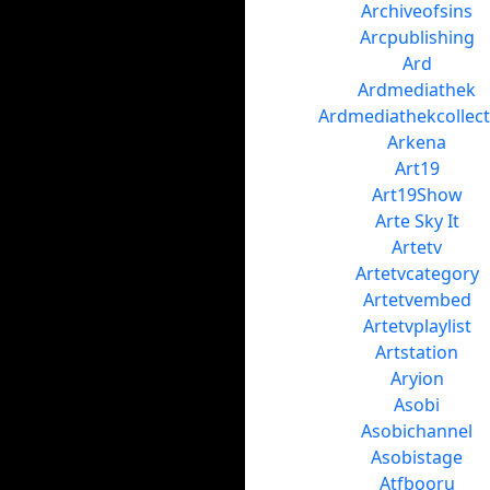
Archiveofsins
Arcpublishing
Ard
Ardmediathek
Ardmediathekcollect
Arkena
Art19
Art19Show
Arte Sky It
Artetv
Artetvcategory
Artetvembed
Artetvplaylist
Artstation
Aryion
Asobi
Asobichannel
Asobistage
Atfbooru