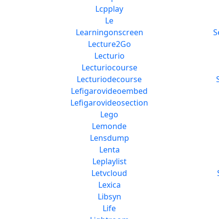
Lcpplay
Le
Learningonscreen
S
Lecture2Go
Lecturio
Lecturiocourse
Lecturiodecourse
Lefigarovideoembed
Lefigarovideosection
Lego
Lemonde
Lensdump
Lenta
Leplaylist
Letvcloud
Lexica
Libsyn
Life