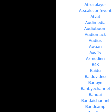
Atresplayer
Atscaleconfevent
Atvat
Audimedia
Audioboom
Audiomack
Audius
Awaan
Axs Tv
Azmedien
B4K
Baidu
Baiduvideo
Banbye
Banbyechannel
Bandai
Bandaichannel
Bandcamp