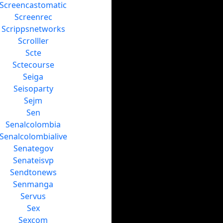
Screencastomatic
Screenrec
Scrippsnetworks
Scrolller
Scte
Sctecourse
Seiga
Seisoparty
Sejm
Sen
Senalcolombia
Senalcolombialive
Senategov
Senateisvp
Sendtonews
Senmanga
Servus
Sex
Sexcom