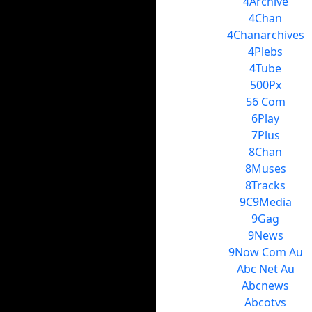
4Archive
4Chan
4Chanarchives
4Plebs
4Tube
500Px
56 Com
6Play
7Plus
8Chan
8Muses
8Tracks
9C9Media
9Gag
9News
9Now Com Au
Abc Net Au
Abcnews
Abcotvs