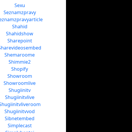
Sexu
Seznamzpravy
eznamzpravyarticle
Shahid
Shahidshow
Sharepoint
Sharevideosembed
Shemaroome
Shimmie2
Shopify
Showroom
Showroomlive
Shugiinitv
Shugiinitvlive
Shugiinitvliveroom
Shugiinitvvod
Sibnetembed
Simplecast