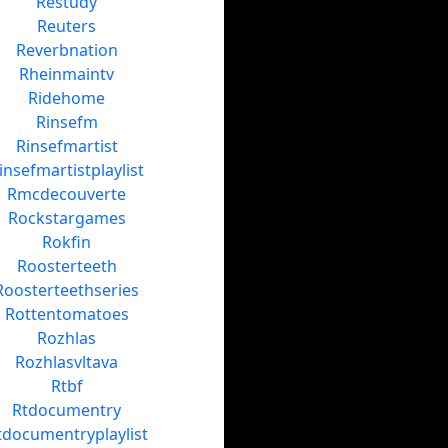
Restudy
Reuters
Reverbnation
Rheinmaintv
Ridehome
Rinsefm
Rinsefmartist
insefmartistplaylist
Rmcdecouverte
Rockstargames
Rokfin
Roosterteeth
Roosterteethseries
Rottentomatoes
Rozhlas
Rozhlasvltava
Rtbf
Rtdocumentry
tdocumentryplaylist