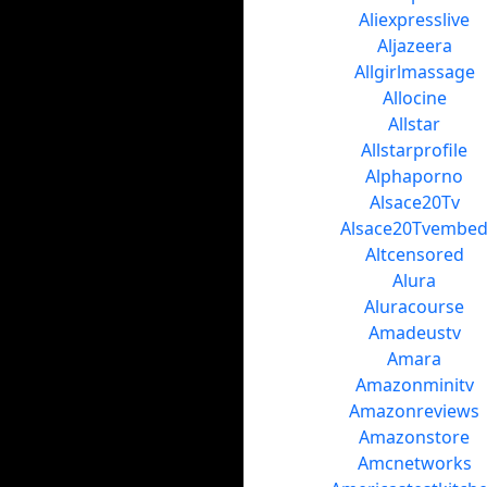
Aliexpresslive
Aljazeera
Allgirlmassage
Allocine
Allstar
Allstarprofile
Alphaporno
Alsace20Tv
Alsace20Tvembe
Altcensored
Alura
Aluracourse
Amadeustv
Amara
Amazonminitv
Amazonreviews
Amazonstore
Amcnetworks