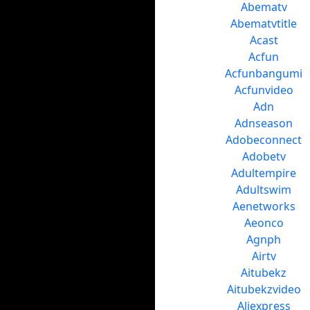
Abematv
Abematvtitle
Acast
Acfun
Acfunbangumi
Acfunvideo
Adn
Adnseason
Adobeconnect
Adobetv
Adultempire
Adultswim
Aenetworks
Aeonco
Agnph
Airtv
Aitubekz
Aitubekzvideo
Aliexpress