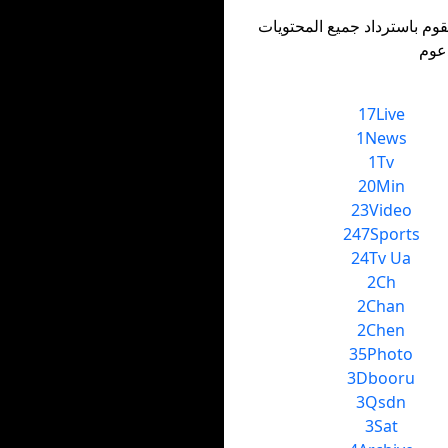
وم باسترداد جميع المحتويات
17Live
1News
1Tv
20Min
23Video
247Sports
24Tv Ua
2Ch
2Chan
2Chen
35Photo
3Dbooru
3Qsdn
3Sat