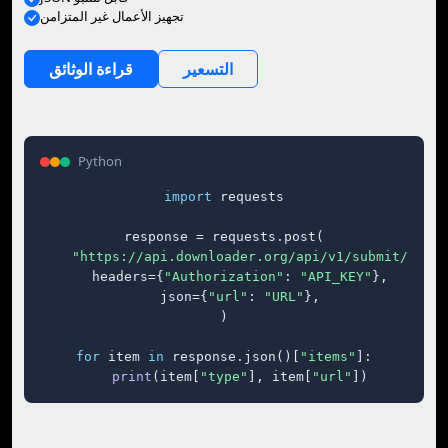
تجهيز الأعمال غير المتزامن
التسعير
قراءة الوثائق
Python
import
 requests

response = requests.post(

"https://api.downloader.org/api/v1/submit/"
,

    headers={
"Authorization"
: 
"API_KEY"
},

    json={
"url"
: 
"URL"
},

)

for
 item 
in
 response.json()[
"items"
]:

print
(item[
"type"
], item[
"url"
])