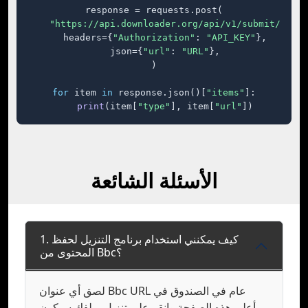
response = requests.post(

"https://api.downloader.org/api/v1/submit/"
,

    headers={
"Authorization"
: 
"API_KEY"
},

    json={
"url"
: 
"URL"
},

)

for
 item 
in
 response.json()[
"items"
]:

print
(item[
"type"
], item[
"url"
])
الأسئلة الشائعة
1. كيف يمكنني استخدام برنامج التنزيل لحفظ
المحتوى من Bbc؟
لصق أي عنوان Bbc URL عام في الصندوق في
أعلى هذه الصفحة وانقر على تنزيل. ملفك سيكون